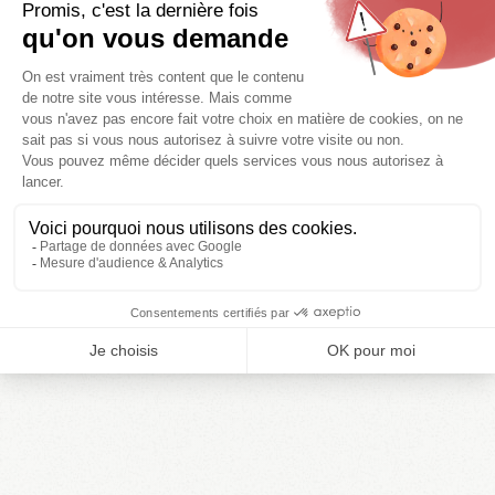
den Meeresgründen des Nationalparks
Port-Cros und mehreren legendären
Wracks.
Tauchclubs wie AquaBormes bieten
geführte Ausflüge zu bekannten
Tauchplätzen (Wracks von Togo,
Donator, Rubis…) mit moderner
Ausstattung, ideal für Gruppen.
Plongée Privilège organisiert
maßgeschneiderte Tauchgänge in
kleinen Gruppen, auch für Kinder – mit
hohem Komfort und individueller
Betreuung.