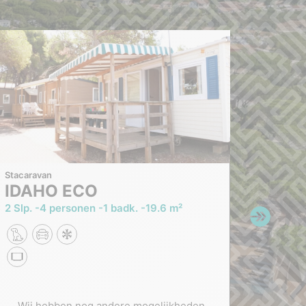
Stacaravan
Stacara
IDAHO ECO
COLORADO
ECO
2 Slp.
4 personen
1 badk.
19.6 m²
2 Slp.
badk.
Wij hebben nog andere mogelijkheden