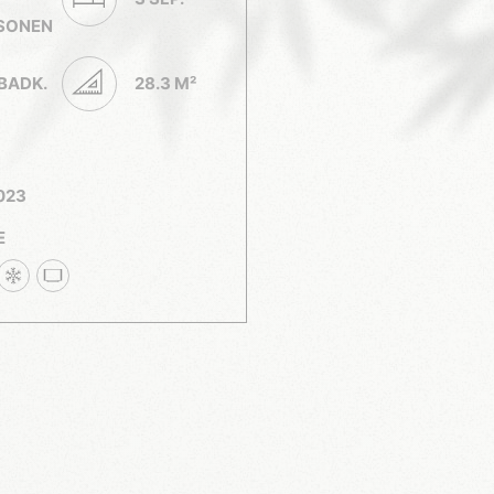
RSONEN
 BADK.
28.3 M²
2023
E