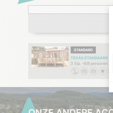
STANDARD
TEXAS STANDAARD
3 Slp.
6/8 personen
1
ONZE ANDERE AC