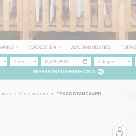
MPING
VOORDELEN
ACCOMMODATIES
TOERI
Aantal personen
Aankomst
Aantal dagen
GEPERSONALISEERDE DATA
ranée
Onze verhuur
TEXAS STANDAARD