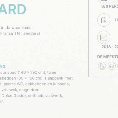
ARD
6/8 PE
1
g in de woonkamer
(Franse TNT zenders)
2018 - 
DE MEEST
NG:
oonsbed (140 x 190 cm), twee
bedden (80 x 190 cm), slaapbank (met
e, aparte WC, dekbedden en kussens,
t vriesvak, magnetron,
 (Dolce Gusto), eethoek, vaatwerk,
r.