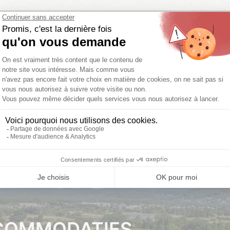
VORIGE DATA
UW
01/08/2026 - 08/08/2026
08/08/2026
Kies uw data
Kies
 badk.
28.3 m²
KLIK HIER
KLIK
COMMODATIES