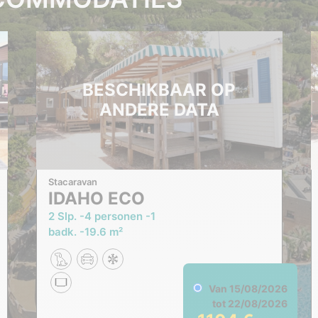
BESCHIKBAAR OP
ANDERE DATA
Stacaravan
IDAHO ECO
2 Slp.
4 personen
1
badk.
19.6 m²
Van
15/08/2026
tot
22/08/2026