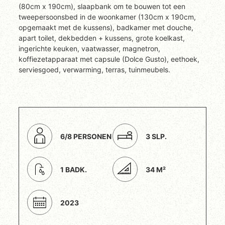
(80cm x 190cm), slaapbank om te bouwen tot een
tweepersoonsbed in de woonkamer (130cm x 190cm,
opgemaakt met de kussens), badkamer met douche,
apart toilet, dekbedden + kussens, grote koelkast,
ingerichte keuken, vaatwasser, magnetron,
koffiezetapparaat met capsule (Dolce Gusto), eethoek,
serviesgoed, verwarming, terras, tuinmeubels.
6/8 PERSONEN
3 SLP.
1 BADK.
34 M²
2023