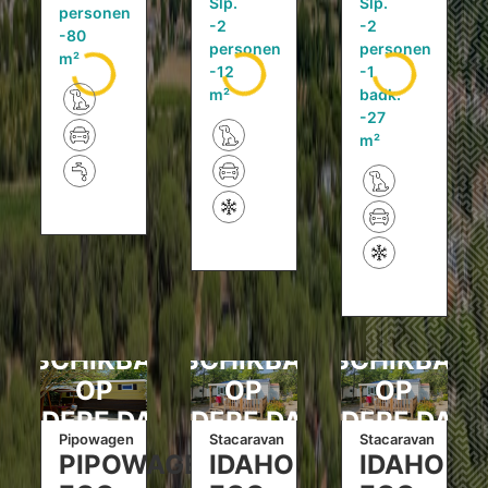
Slp.
Slp.
personen
2
2
80
personen
personen
m²
12
1
m²
badk.
27
m²
BESCHIKBAAR
BESCHIKBAAR
BESCHIKBAA
OP
OP
OP
ANDERE DATA
ANDERE DATA
ANDERE DATA
Pipowagen
Stacaravan
Stacaravan
PIPOWAGEN.
IDAHO
IDAHO