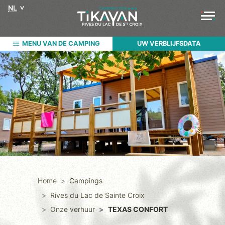
NL
MENU VAN DE CAMPING
UW VERBLIJFSDATA
Home
Campings
Rives du Lac de Sainte Croix
Onze verhuur
TEXAS CONFORT