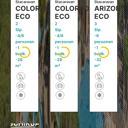
Stacaravan
Stacaravan
Stacaravan
COLORADO
COLORADO
ARIZONA.
ECO
ECO
ECO
2
2
3
Slp.
Slp.
Slp.
4/6
4/6
6
personen
personen
personen
1
1
1
badk.
badk.
badk.
28
28
32
m²
m²
m²
BESCHIKBAAR