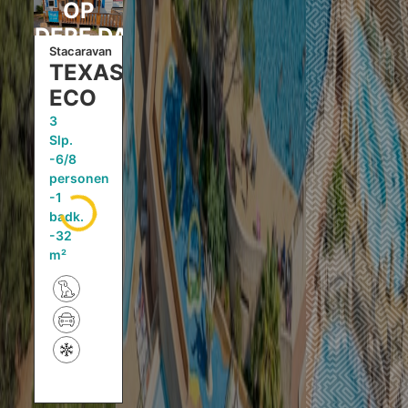
OP
ANDERE DATA
Stacaravan
TEXAS
ECO
3
Slp.
6/8
personen
1
badk.
32
m²