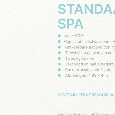
STANDA
SPA
Jaar: 2022
Capaciteit: 2 volwassenen +
Omkeerbare airconditionin
Televisie in de woonkamer
Twee ligstoelen
Verhoogd en half overdekt 
Parkeerplaats voor 1 auto
Afmetingen: 4,95 x 4 m
GEDETAILLEERDE BESCHRIJVI
Een slaapkamer met 1 tweepersoonsbed (160 cm x 190 cm), bank in de