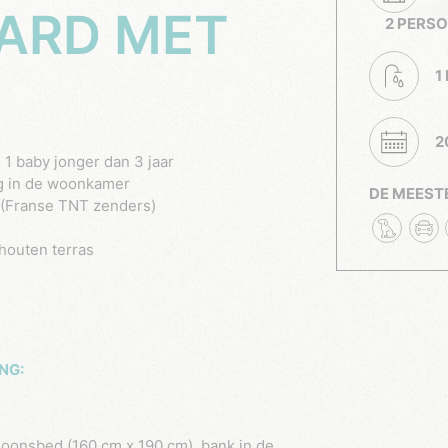
ARD MET
2 PERS
1
2
 1 baby jonger dan 3 jaar
g in de woonkamer
DE MEEST
 (Franse TNT zenders)
houten terras
NG: