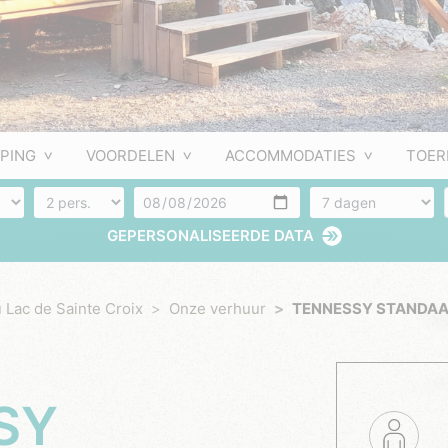
PING
VOORDELEN
ACCOMMODATIES
TOER
Aantal personen
Aankomst
Aantal dagen
GEPERSONALISEERDE DATA
 Lac de Sainte Croix
Onze verhuur
TENNESSY STANDAA
SY