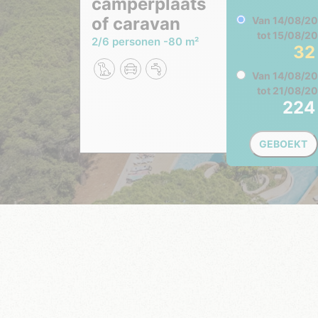
camperplaats
of caravan
Van
14/08/2
tot
15/08/2
2/6 personen
80 m²
3
Van
14/08/2
tot
21/08/2
22
GEBOEKT