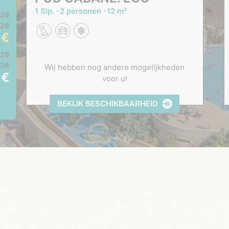
1 Slp.
2 personen
12 m²
026
026
2
026
026
Wij hebben nog andere mogelijkheden
4
voor u!
BEKIJK BESCHIKBAARHEID