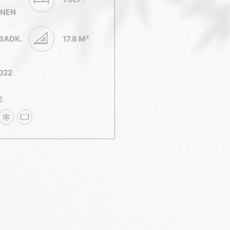
ONEN
 BADK.
17.8 M²
022
E