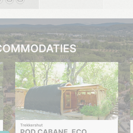
COMMODATIES
Trekkershut
POD CABANE. ECO