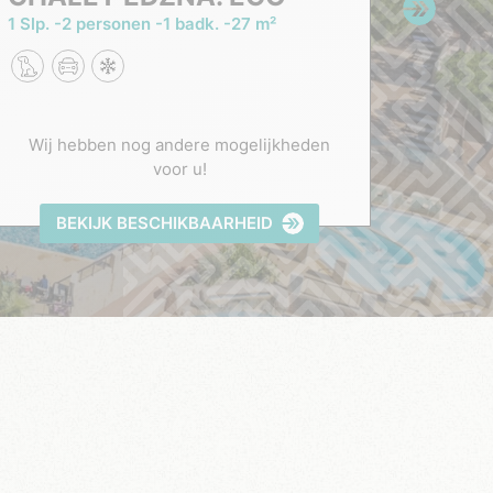
1 Slp.
2 personen
1 badk.
27 m²
1 Slp.
Wij hebben nog andere mogelijkheden
Wij 
voor u!
BEKIJK BESCHIKBAARHEID