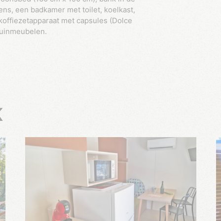
s, een badkamer met toilet, koelkast,
koffiezetapparaat met capsules (Dolce
tuinmeubelen.
K