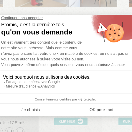
EK
VORIGE DATA
UW
01/08/2026 - 08/08/2026
08/08/2026
D MET
Kies uw data
Kies
KLIK HIER
KLIK
dk.
17.8 m²