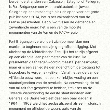
beroemde stranden van Cabasson, Estagnol of Pellegrin,
is Fort Brégançon een waar architectonisch juweel.
Gelegen op een rotsachtige piek en open voor het grote
publiek sinds 2014, het is het vakantieoord van de
Franse presidenten. Gebouwd tussen de dertiende en
zeventiende eeuw, het is een van de mooiste
monumenten van de Var en de
PACA
-regio.
Fort Brégançon verwondert zich op meer dan één
manier, te beginnen met zijn geografische ligging. Met
uitzicht op de Middellandse Zee, lijkt het te zijn afgezet
op een eilandje, een paar meter van de kust. De
presidenten gaan tegenwoordig meestal per helikopter,
maar er is een aanlegsteiger ingericht om de toegang tot
bezoekers te vergemakkelijken. Vanaf het einde van de
vijftiende eeuw werd het een koninklijke vesting en een
staatseigendom van de revolutie. Na eeuwenlang de rol
van militair fort gespeeld te hebben, trekt het na de
Tweede Wereldoorlog de eerste staatshoofden aan.
Generaal de Gaulle verbleef daar een paar dagen in
1964. In 1968 werd het geclassificeerd als een historisch
monument en officieel de woonplaats van de