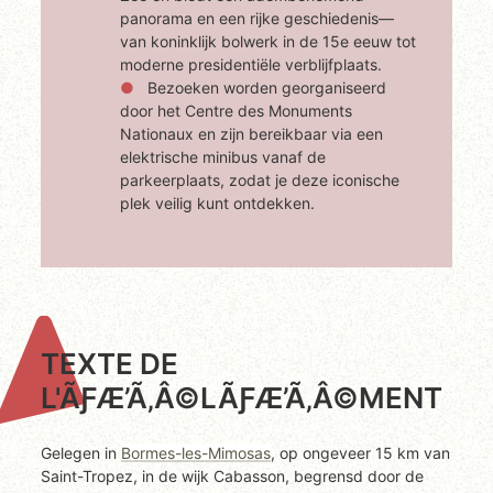
panorama en een rijke geschiedenis—
van koninklijk bolwerk in de 15e eeuw tot
moderne presidentiële verblijfplaats.
Bezoeken worden georganiseerd
door het Centre des Monuments
Nationaux en zijn bereikbaar via een
elektrische minibus vanaf de
parkeerplaats, zodat je deze iconische
plek veilig kunt ontdekken.
TEXTE DE
L'ÃƑÆ’Ã‚Â©LÃƑÆ’Ã‚Â©MENT
Gelegen in
Bormes-les-Mimosas
, op ongeveer 15 km van
Saint-Tropez, in de wijk Cabasson, begrensd door de