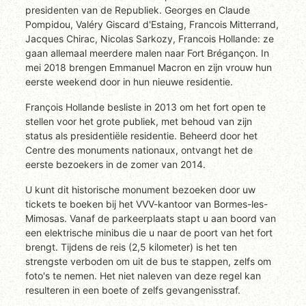
presidenten van de Republiek. Georges en Claude
Pompidou, Valéry Giscard d'Estaing, Francois Mitterrand,
Jacques Chirac, Nicolas Sarkozy, Francois Hollande: ze
gaan allemaal meerdere malen naar Fort Brégançon. In
mei 2018 brengen Emmanuel Macron en zijn vrouw hun
eerste weekend door in hun nieuwe residentie.
François Hollande besliste in 2013 om het fort open te
stellen voor het grote publiek, met behoud van zijn
status als presidentiële residentie. Beheerd door het
Centre des monuments nationaux, ontvangt het de
eerste bezoekers in de zomer van 2014.
U kunt dit historische monument bezoeken door uw
tickets te boeken bij het VVV-kantoor van Bormes-les-
Mimosas. Vanaf de parkeerplaats stapt u aan boord van
een elektrische minibus die u naar de poort van het fort
brengt. Tijdens de reis (2,5 kilometer) is het ten
strengste verboden om uit de bus te stappen, zelfs om
foto's te nemen. Het niet naleven van deze regel kan
resulteren in een boete of zelfs gevangenisstraf.